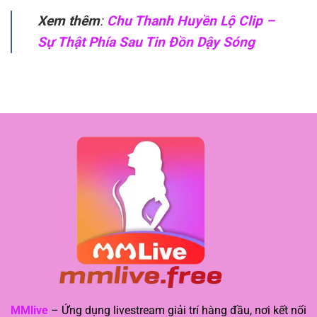
Xem thêm
:
Chu Thanh Huyền Lộ Clip –
Sự Thật Phía Sau Tin Đồn Dậy Sóng
MMlive
– Ứng dụng livestream giải trí hàng đầu, nơi kết nối