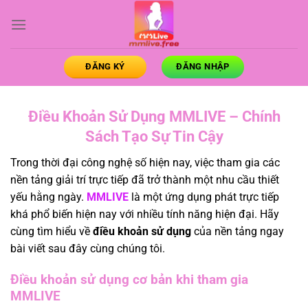
Bỏ
qua
nội
dung
ĐĂNG KÝ
ĐĂNG NHẬP
Điều Khoản Sử Dụng MMLIVE – Chính
Sách Tạo Sự Tin Cậy
Trong thời đại công nghệ số hiện nay, việc tham gia các
nền tảng giải trí trực tiếp đã trở thành một nhu cầu thiết
yếu hằng ngày.
MMLIVE
là một ứng dụng phát trực tiếp
khá phổ biến hiện nay với nhiều tính năng hiện đại. Hãy
cùng tìm hiểu về
điều khoản sử dụng
của nền tảng ngay
bài viết sau đây cùng chúng tôi.
Điều khoản sử dụng cơ bản khi tham gia
MMLIVE